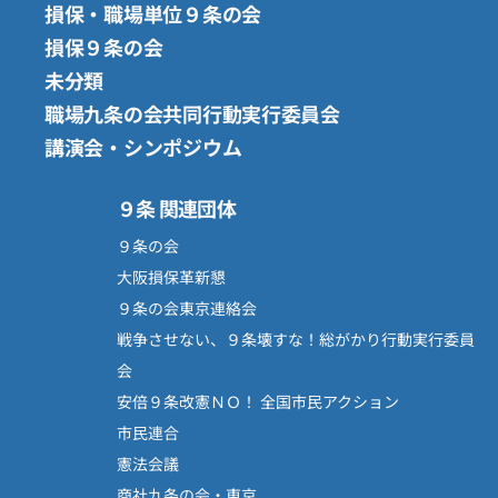
損保・職場単位９条の会
損保９条の会
未分類
職場九条の会共同行動実行委員会
講演会・シンポジウム
９条 関連団体
９条の会
大阪損保革新懇
９条の会東京連絡会
戦争させない、９条壊すな！総がかり行動実行委員
会
安倍９条改憲ＮＯ！ 全国市民アクション
市民連合
憲法会議
商社九条の会・東京