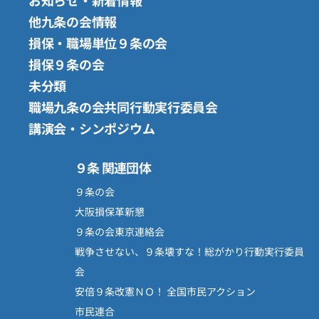
お知らせ・新着情報
他九条の会情報
損保・職場単位９条の会
損保９条の会
未分類
職場九条の会共同行動実行委員会
講演会・シンポジウム
９条 関連団体
９条の会
大阪損保革新懇
９条の会東京連絡会
戦争させない、９条壊すな！総がかり行動実行委員
会
安倍９条改憲ＮＯ！ 全国市民アクション
市民連合