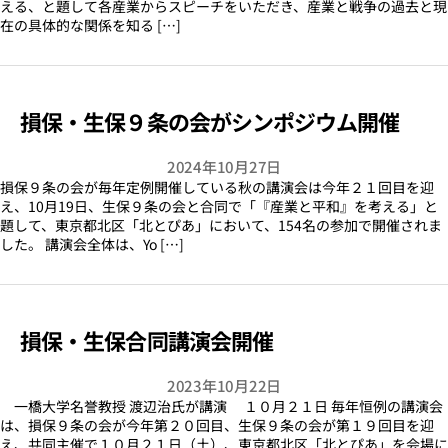
える、と題して各産業からスピーチをいただき、産業と戦争の過去と現
在の具体的な関係を知る […]
損保・生保９条の会がシンポジウム開催
2024年10月27日
損保９条の会が毎年定例開催している秋の講演会は今年２１回目を迎
え、10月19日、生保９条の会と合同で「『産業と平和』を考える」と
題して、東京都北区「北とぴあ」において、154名の参加で開催されま
した。 講演会全体は、Yo […]
損保・生保合同講演会開催
2023年10月22日
一橋大学名誉教授 渡辺治氏が講演 １０月２１日 毎年恒例の講演会
は、損保９条の会が今年第２０回目、生保９条の会が第１９回目を迎
え、共同主催で１０月２１日（土）、東京都北区「北とぴあ」を会場に