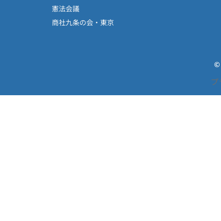
憲法会議
商社九条の会・東京
©
プ