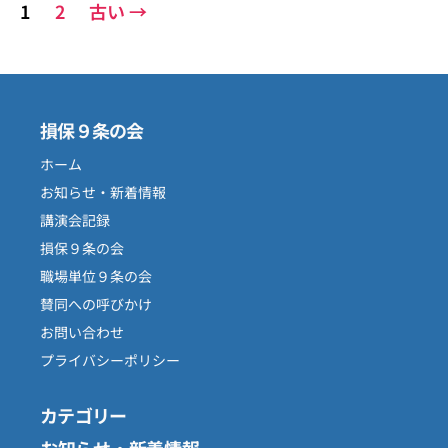
投
1
2
古い
→
稿
の
ペ
損保９条の会
ー
ホーム
ジ
お知らせ・新着情報
講演会記録
送
損保９条の会
り
職場単位９条の会
賛同への呼びかけ
お問い合わせ
プライバシーポリシー
カテゴリー