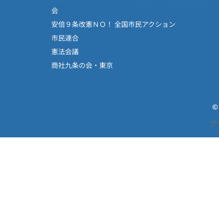
会
安倍９条改憲ＮＯ！ 全国市民アクション
市民連合
憲法会議
商社九条の会・東京
©
プ