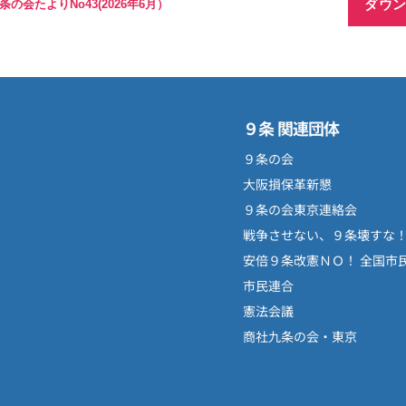
ダウ
の会たよりNo43(2026年6月）
９条 関連団体
９条の会
大阪損保革新懇
９条の会東京連絡会
戦争させない、９条壊すな
安倍９条改憲ＮＯ！ 全国市
市民連合
憲法会議
商社九条の会・東京