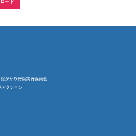
ンロード
！総がかり行動実行委員会
民アクション