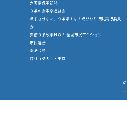
大阪損保革新懇
９条の会東京連絡会
戦争させない、９条壊すな！総がかり行動実行委員
会
安倍９条改憲ＮＯ！ 全国市民アクション
市民連合
憲法会議
商社九条の会・東京
©
プ