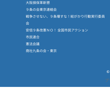
大阪損保革新懇
９条の会東京連絡会
戦争させない、９条壊すな！総がかり行動実行委員
会
安倍９条改憲ＮＯ！ 全国市民アクション
市民連合
憲法会議
商社九条の会・東京
©
プ