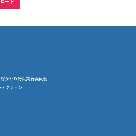
ンロード
！総がかり行動実行委員会
民アクション