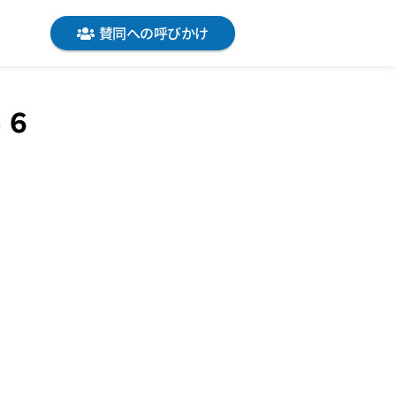
賛同への呼びかけ
５６