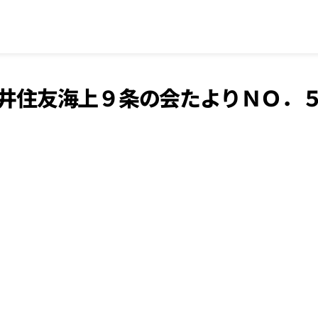
井住友海上９条の会たよりＮＯ．