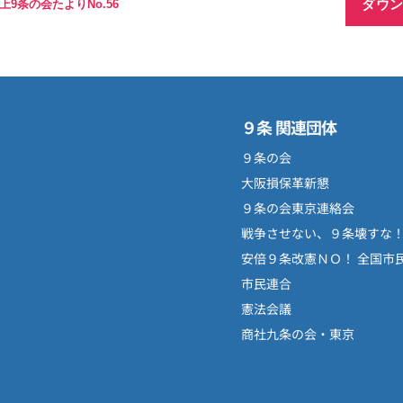
ダウ
9条の会たよりNo.56
９条 関連団体
９条の会
大阪損保革新懇
９条の会東京連絡会
戦争させない、９条壊すな
安倍９条改憲ＮＯ！ 全国市
市民連合
憲法会議
商社九条の会・東京